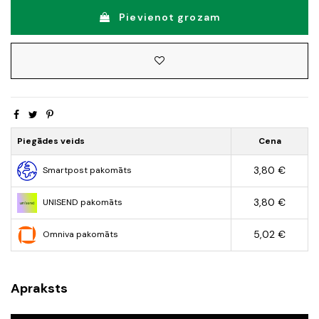
Pievienot grozam
Piegādes veids
Cena
3,80 €
Smartpost pakomāts
3,80 €
UNISEND pakomāts
5,02 €
Omniva pakomāts
Apraksts