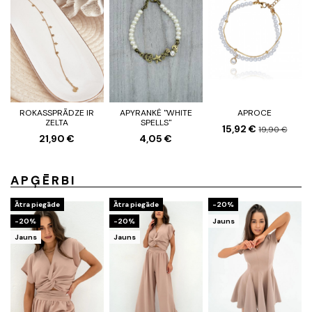
ROKASSPRĀDZE IR
APYRANKĖ "WHITE
APROCE
ZELTA
SPELLS"
15,92 €
19,90 €
21,90 €
4,05 €
APĢĒRBI
Ātra piegāde
Ātra piegāde
-20%
-20%
-20%
Jauns
Jauns
Jauns