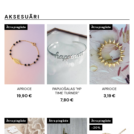
AKSESUĀRI
Ātra piegāde
Ātra piegāde
APROCE
PAPUOŠALAS "HP
APROCE
TIME TURNER"
19,90 €
3,19 €
7,80 €
Ātra piegāde
Ātra piegāde
Ātra piegāde
-20%