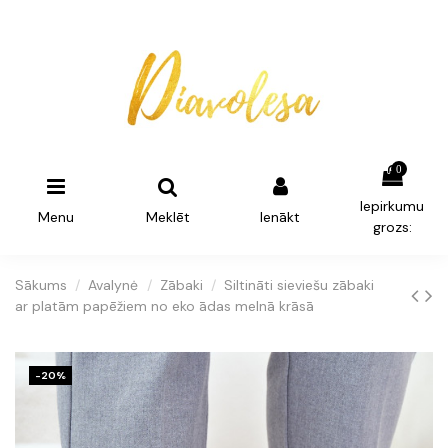
0
Iepirkumu
Menu
Meklēt
Ienākt
grozs:
Sākums
Avalynė
Zābaki
Siltināti sieviešu zābaki
ar platām papēžiem no eko ādas melnā krāsā
-20%