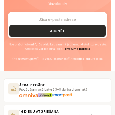
Diavolesa.lv.
ABONĒT
Nospiežot "Abonēt", jūs piekrītat saņemt jaunumu vēstuli uz e-pastu.
Atteikties var jebkurā laikā.
Privātuma politika
Bez mēstuļiem
1–2 vēstules mēnesī
Atteikties jebkurā laikā
ĀTRA PIEGĀDE
Piegādājam visā Latvijā 3–9 darba dienu laikā
14 DIENU ATGRIEŠANA