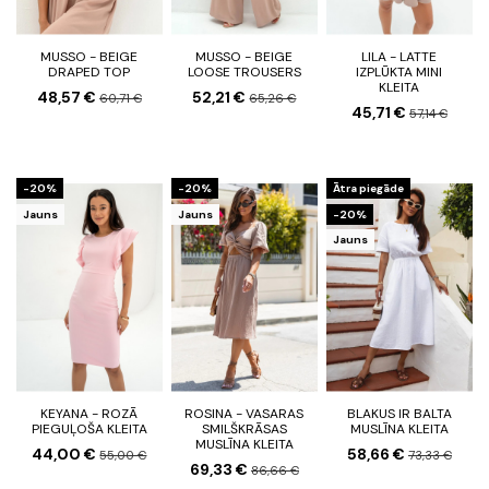
MUSSO - BEIGE
MUSSO - BEIGE
LILA - LATTE
DRAPED TOP
LOOSE TROUSERS
IZPLŪKTA MINI
KLEITA
48,57 €
52,21 €
60,71 €
65,26 €
45,71 €
57,14 €
-20%
-20%
Ātra piegāde
Jauns
Jauns
-20%
Jauns
KEYANA - ROZĀ
ROSINA - VASARAS
BLAKUS IR BALTA
PIEGUĻOŠA KLEITA
SMILŠKRĀSAS
MUSLĪNA KLEITA
MUSLĪNA KLEITA
44,00 €
58,66 €
55,00 €
73,33 €
69,33 €
86,66 €