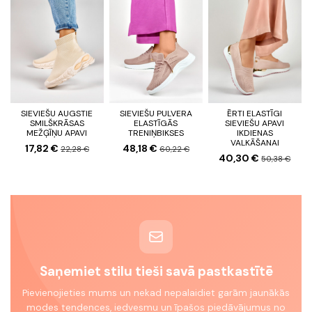
SIEVIEŠU AUGSTIE
SIEVIEŠU PULVERA
ĒRTI ELASTĪGI
SMILŠKRĀSAS
ELASTĪGĀS
SIEVIEŠU APAVI
MEŽĢĪŅU APAVI
TRENIŅBIKSES
IKDIENAS
VALKĀŠANAI
17,82 €
48,18 €
22,28 €
60,22 €
40,30 €
50,38 €
Saņemiet stilu tieši savā pastkastītē
Pievienojieties mums un nekad nepalaidiet garām jaunākās
modes tendences, iedvesmu un īpašos piedāvājumus no