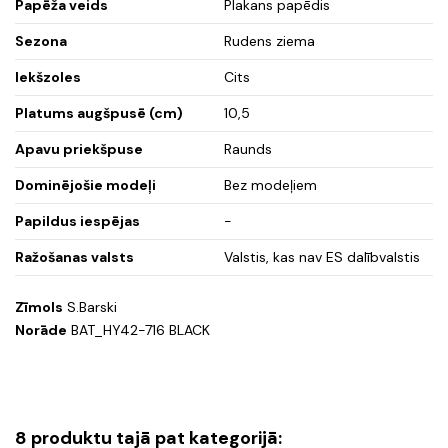
Papēža veids
Plakans papēdis
Sezona
Rudens ziema
Iekšzoles
Cits
Platums augšpusē (cm)
10,5
Apavu priekšpuse
Raunds
Dominējošie modeļi
Bez modeļiem
Papildus iespējas
-
Ražošanas valsts
Valstis, kas nav ES dalībvalstis
Zīmols
S.Barski
Norāde
BAT_HY42-716 BLACK
8 produktu tajā pat kategorijā: