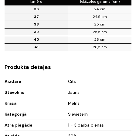
Izmērs
Iekšzoles garums (cm)
36
24 cm
37
24,5 cm
38
25 cm
39
25,5 cm
40
26 cm
41
26,5 cm
Produkta detaļas
Aizdare
Cits
Stāvoklis
Jauns
Krāsa
Melns
Kategorijā
Sievietēm
Ātra piegāde
1 - 3 darba dienas
Atlaide
30%