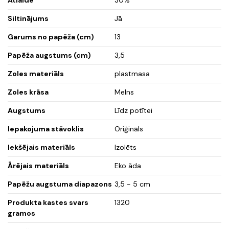
Siltinājums
Jā
Garums no papēža (cm)
13
Papēža augstums (cm)
3,5
Zoles materiāls
plastmasa
Zoles krāsa
Melns
Augstums
Līdz potītei
Iepakojuma stāvoklis
Oriģināls
Iekšējais materiāls
Izolēts
Ārējais materiāls
Eko āda
Papēžu augstuma diapazons
3,5 - 5 cm
Produkta kastes svars
1320
gramos