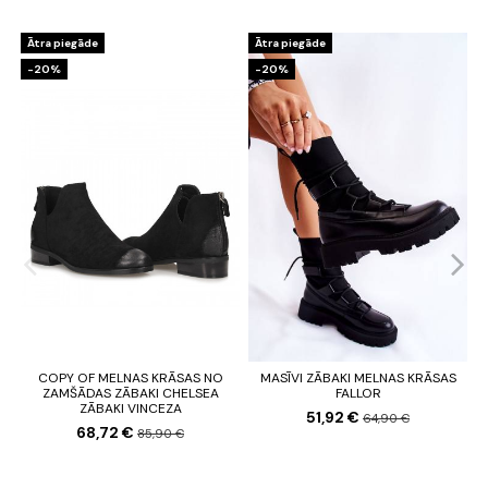
Ātra piegāde
Ātra piegāde
-20%
-20%
COPY OF MELNAS KRĀSAS NO
MASĪVI ZĀBAKI MELNAS KRĀSAS
ZAMŠĀDAS ZĀBAKI CHELSEA
FALLOR
ZĀBAKI VINCEZA
51,92 €
64,90 €
68,72 €
85,90 €