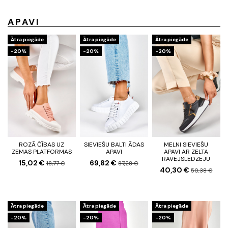
APAVI
Ātra piegāde
Ātra piegāde
Ātra piegāde
-20%
-20%
-20%
ROZĀ ČĪBAS UZ
SIEVIEŠU BALTI ĀDAS
MELNI SIEVIEŠU
ZEMAS PLATFORMAS
APAVI
APAVI AR ZELTA
RĀVĒJSLĒDZĒJU
15,02 €
69,82 €
18,77 €
87,28 €
40,30 €
50,38 €
Ātra piegāde
Ātra piegāde
Ātra piegāde
-20%
-20%
-20%