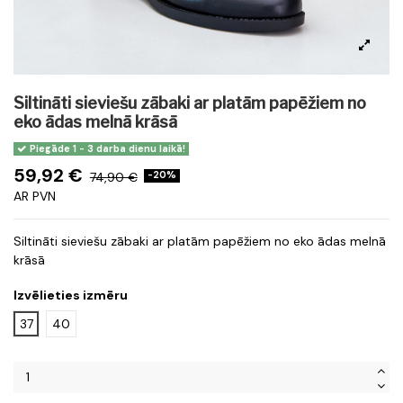
Siltināti sieviešu zābaki ar platām papēžiem no
eko ādas melnā krāsā
Piegāde 1 - 3 darba dienu laikā!
59,92 €
74,90 €
-20%
AR PVN
Siltināti sieviešu zābaki ar platām papēžiem no eko ādas melnā
krāsā
Izvēlieties izmēru
37
40