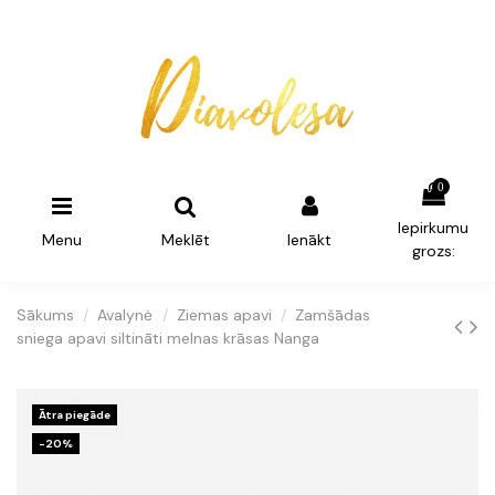
0
Iepirkumu
Menu
Meklēt
Ienākt
grozs:
Sākums
Avalynė
Ziemas apavi
Zamšādas
sniega apavi siltināti melnas krāsas Nanga
Ātra piegāde
-20%