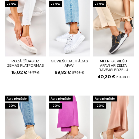
-20%
-20%
-20%
ROZĀ ČĪBAS UZ
SIEVIEŠU BALTI ĀDAS
MELNI SIEVIEŠU
ZEMAS PLATFORMAS
APAVI
APAVI AR ZELTA
RĀVĒJSLĒDZĒJU
15,02 €
69,82 €
18,77 €
87,28 €
40,30 €
50,38 €
Ātra piegāde
Ātra piegāde
Ātra piegāde
-20%
-20%
-20%