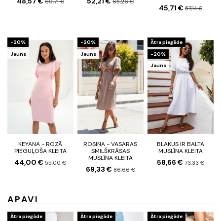
48,57 €
52,21 €
60,71 €
65,26 €
45,71 €
57,14 €
-20%
-20%
Ātra piegāde
Jauns
Jauns
-20%
Jauns
KEYANA - ROZĀ
ROSINA - VASARAS
BLAKUS IR BALTA
PIEGUĻOŠA KLEITA
SMILŠKRĀSAS
MUSLĪNA KLEITA
MUSLĪNA KLEITA
44,00 €
58,66 €
55,00 €
73,33 €
69,33 €
86,66 €
APAVI
Ātra piegāde
Ātra piegāde
Ātra piegāde