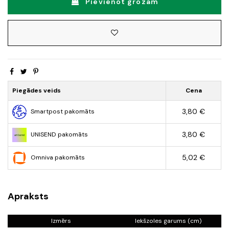
Pievienot grozam
Piegādes veids
Cena
3,80 €
Smartpost pakomāts
3,80 €
UNISEND pakomāts
5,02 €
Omniva pakomāts
Apraksts
Izmērs
Iekšzoles garums (cm)