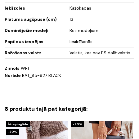
Iekšzoles
Kažokādas
Platums augšpusē (cm)
13
Dominējošie modeļi
Bez modeļiem
Papildus iespējas
Iesildīšanās
Ražošanas valsts
Valstis, kas nav ES dalībvalstis
Zīmols
WR1
Norāde
BAT_85-927 BLACK
8 produktu tajā pat kategorijā:
Ātra piegāde
-20%
-30%