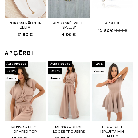
ROKASSPRĀDZE IR
APYRANKĖ "WHITE
APROCE
ZELTA
SPELLS"
15,92 €
19,90 €
21,90 €
4,05 €
APĢĒRBI
Ātra piegāde
Ātra piegāde
-20%
-20%
-20%
Jauns
Jauns
Jauns
MUSSO - BEIGE
MUSSO - BEIGE
LILA - LATTE
DRAPED TOP
LOOSE TROUSERS
IZPLŪKTA MINI
KLEITA