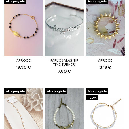
Ātra piegāde
Ātra piegāde
APROCE
PAPUOŠALAS "HP
APROCE
TIME TURNER"
19,90 €
3,19 €
7,80 €
Ātra piegāde
Ātra piegāde
Ātra piegāde
-20%