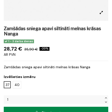
Zamšādas sniega apavi siltināti melnas krāsas
Nanga
1 - 3 darba dienas
28,72 €
35,90 €
-20%
AR PVN
Zamšādas sniega apavi siltināti melnas krāsas Nanga
Izvēlieties izmēru
37
40