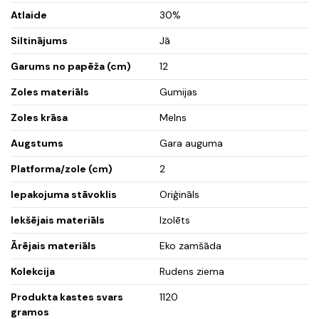
Atlaide
30%
Siltinājums
Jā
Garums no papēža (cm)
12
Zoles materiāls
Gumijas
Zoles krāsa
Melns
Augstums
Gara auguma
Platforma/zole (cm)
2
Iepakojuma stāvoklis
Oriģināls
Iekšējais materiāls
Izolēts
Ārējais materiāls
Eko zamšāda
Kolekcija
Rudens ziema
Produkta kastes svars
1120
gramos