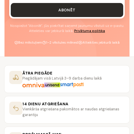
ABONĒT
Nospiežot "Abonēt", jūs piekrītat saņemt jaunumu vēstuli uz e-pastu.
Atteikties var jebkurā laikā.
Privātuma politika
Bez mēstuļiem
1–2 vēstules mēnesī
Atteikties jebkurā laikā
ĀTRA PIEGĀDE
Piegādājam visā Latvijā 3–9 darba dienu laikā
14 DIENU ATGRIEŠANA
Vienkārša atgriešana pakomātos ar naudas atgriešanas
garantiju