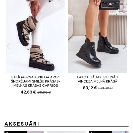
STILĪGASRNAS SNIEGA APAVI
LAKOTI ZĀBAKI SILTINĀTI
ŠŅORĒJAMI SMILŠU KRĀSAS-
VINCEZA MELNĀ KRĀSĀ
MELNAS KRĀSAS CARRIOS
83,12 €
103,90 €
42,63 €
60,90 €
AKSESUĀRI