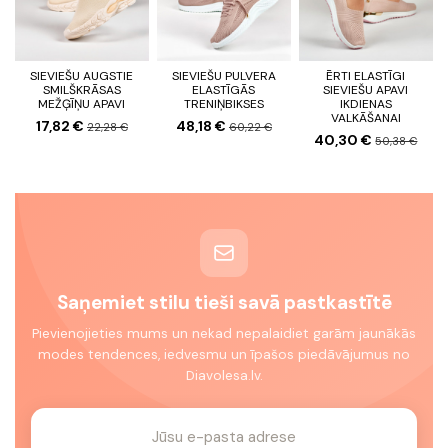
SIEVIEŠU AUGSTIE
SIEVIEŠU PULVERA
ĒRTI ELASTĪGI
SMILŠKRĀSAS
ELASTĪGĀS
SIEVIEŠU APAVI
MEŽĢĪŅU APAVI
TRENIŅBIKSES
IKDIENAS
VALKĀŠANAI
17,82 €
48,18 €
22,28 €
60,22 €
40,30 €
50,38 €
Saņemiet stilu tieši savā pastkastītē
Pievienojieties mums un nekad nepalaidiet garām jaunākās
modes tendences, iedvesmu un īpašos piedāvājumus no
Diavolesa.lv.