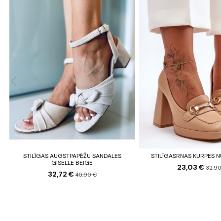
STILĪGAS AUGSTPAPĒŽU SANDALES
STILĪGASRNAS KURPES 
GISELLE BEIGE
23,03 €
32,90
32,72 €
40,90 €