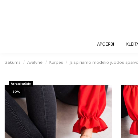
APĢĒRBI
KLEIT
Sākums
Avalynė
Kurpes
Įsispiriamo modelio juodos spalvo
Ātra piegāde
-30%