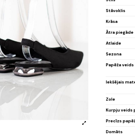
Stāvoklis
Krāsa
Ātra piegāde
Atlaide
Sezona
Papēža veids
Iekšējais mat
Zole
Kurpju veids
Precīzs papē
Domāts