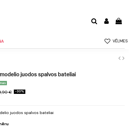
VĒLMES
NA
 modelio juodos spalvos bateliai
enas
9,90 €
-30%
delio juodos spalvos bateliai
zmēru