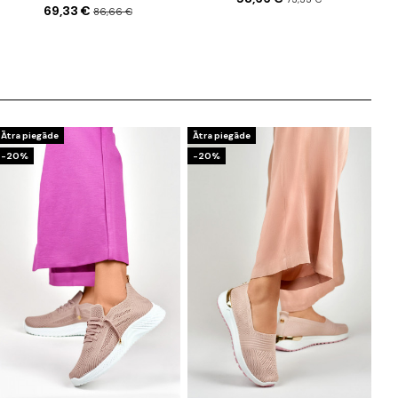
69,33 €
86,66 €
Ātra piegāde
Ātra piegāde
-20%
-20%