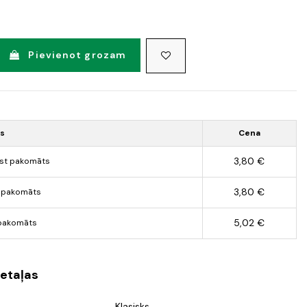
Pievienot grozam
ds
Cena
3,80 €
st pakomāts
3,80 €
 pakomāts
5,02 €
pakomāts
etaļas
Klasisks