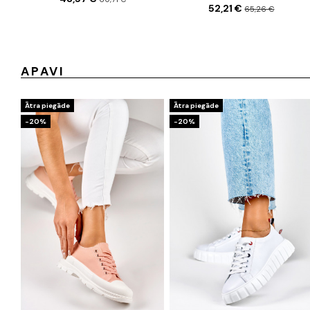
52,21 €
65,26 €
APAVI
Ātra piegāde
Ātra piegāde
-20%
-20%