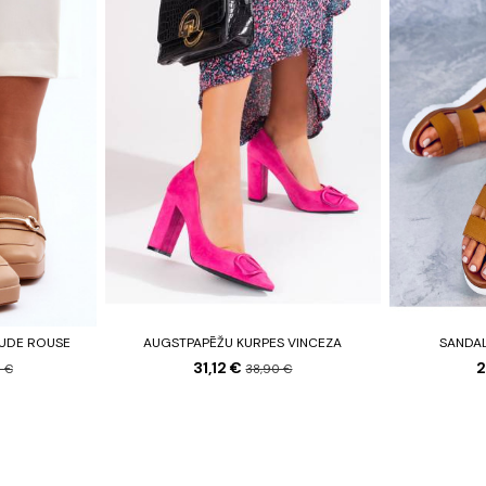
NUDE ROUSE
AUGSTPAPĒŽU KURPES VINCEZA
SANDA
31,12 €
2
 €
38,90 €