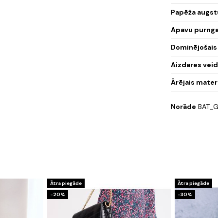
Papēža augst
Apavu purnga
Dominējošais
Aizdares vei
Ārējais mater
Norāde
BAT_G
Ātra piegāde
Ātra piegāde
-20%
-30%