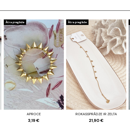
Ātra piegāde
Ātra piegāde
APROCE
ROKASSPRĀDZE IR ZELTA
3,19 €
21,90 €