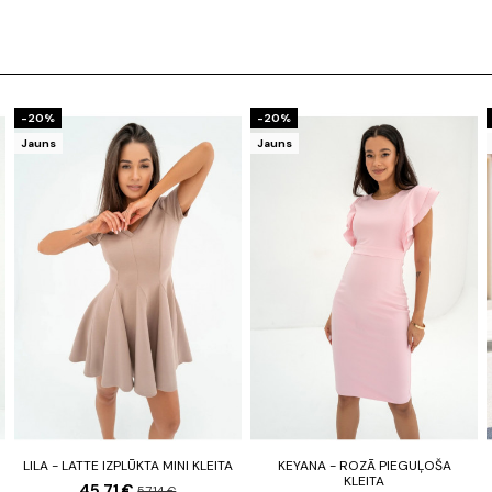
-20%
-20%
Jauns
Jauns
LILA - LATTE IZPLŪKTA MINI KLEITA
KEYANA - ROZĀ PIEGUĻOŠA
KLEITA
45,71 €
57,14 €