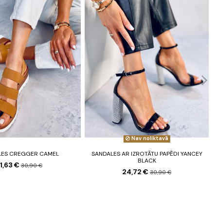
Nav noliktavā
LES CREGGER CAMEL
SANDALES AR IZROTĀTU PAPĒDI YANCEY
BLACK
1,63 €
30,90 €
24,72 €
30,90 €