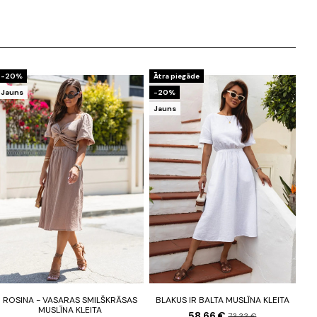
-20%
Ātra piegāde
Jauns
-20%
Jauns
ROSINA - VASARAS SMILŠKRĀSAS
BLAKUS IR BALTA MUSLĪNA KLEITA
MUSLĪNA KLEITA
58,66 €
73,33 €