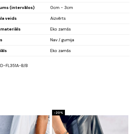
ums (intervālos)
0cm - 3cm
la veids
Aizvērts
 materiāls
Eko zamšs
ds
Nav / gumija
iāls
Eko zamšs
D-FL351A-B/B
-20%