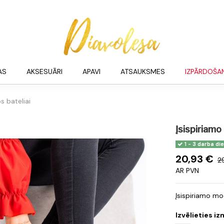
AS
AKSESUĀRI
APAVI
ATSAUKSMES
IZPĀRDOŠA
s bateliai
Įsispiriamo
1 - 3 darba di
20,93 €
2
AR PVN
Įsispiriamo mo
Izvēlieties i