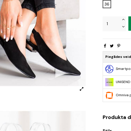
36
Piegādes vei
Smartpo
UNISEND
Omniva 
Produkta d
Stils