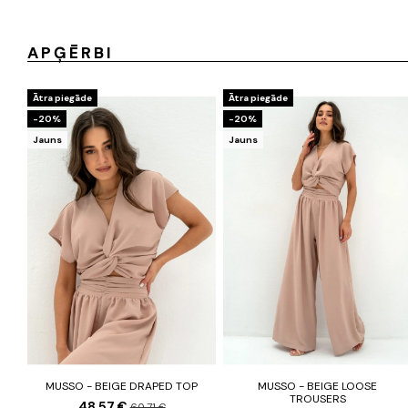
APĢĒRBI
Ātra piegāde
Ātra piegāde
-20%
-20%
Jauns
Jauns
MUSSO - BEIGE DRAPED TOP
MUSSO - BEIGE LOOSE
TROUSERS
48,57 €
60,71 €