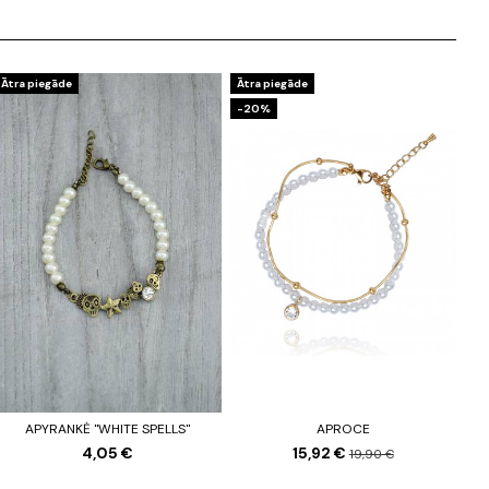
Ātra piegāde
Ātra piegāde
-20%
APYRANKĖ "WHITE SPELLS"
APROCE
4,05 €
15,92 €
19,90 €