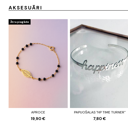
AKSESUĀRI
Ātra piegāde
APROCE
PAPUOŠALAS "HP TIME TURNER"
19,90 €
7,80 €