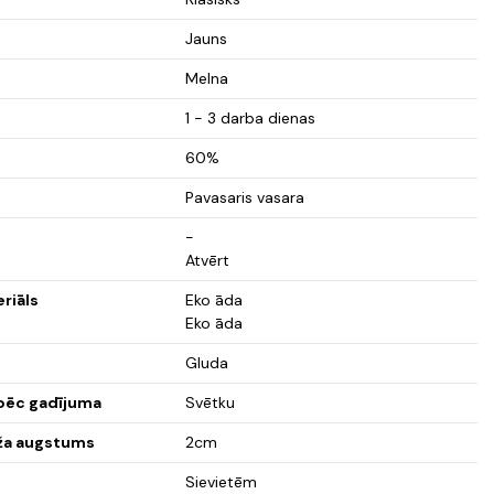
Jauns
Melna
1 - 3 darba dienas
60%
Pavasaris vasara
-
Atvērt
eriāls
Eko āda
Eko āda
Gluda
 pēc gadījuma
Svētku
ža augstums
2cm
Sievietēm