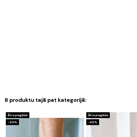
8 produktu tajā pat kategorijā:
Ātra piegāde
Ātra piegāde
-20%
-30%