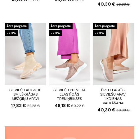
40,30 €
50,38 €
Ātra piegāde
Ātra piegāde
Ātra piegāde
-20%
-20%
-20%
SIEVIEŠU AUGSTIE
SIEVIEŠU PULVERA
ĒRTI ELASTĪGI
SMILŠKRĀSAS
ELASTĪGĀS
SIEVIEŠU APAVI
MEŽĢĪŅU APAVI
TRENIŅBIKSES
IKDIENAS
VALKĀŠANAI
17,82 €
48,18 €
22,28 €
60,22 €
40,30 €
50,38 €