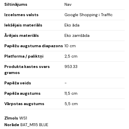
Siltinājums
Nav
Izcelsmes valsts
Google Shopping i Traffic
Iekšējais materiāls
Eko āda
Ārējais materiāls
Eko zamšāda
Papēžu augstuma diapazons
10 cm
Platforma / paliktņi
2,5 cm
Produkta kastes svars
953.33
gramos
Papēža veids
-
Papēža augstums
11,5 cm
Vārpstas augstums
5,5 cm
Zīmols
WS1
Norāde
BAT_M115 BLUE