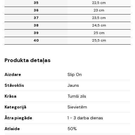
35
22,5 cm
36
23 cm
37
23,5 cm
38
24,5 cm
39
25 cm
40
25,5 cm
Produkta detaļas
Aizdare
Slip On
Stāvoklis
Jauns
Krāsa
Tumši zils
Kategorijā
Sievietēm
Ātra piegāde
1 - 3 darba dienas
Atlaide
50%