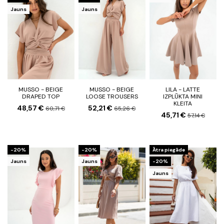
Jauns
Jauns
MUSSO - BEIGE
MUSSO - BEIGE
LILA - LATTE
DRAPED TOP
LOOSE TROUSERS
IZPLŪKTA MINI
KLEITA
48,57 €
52,21 €
60,71 €
65,26 €
45,71 €
57,14 €
-20%
-20%
Ātra piegāde
Jauns
Jauns
-20%
Jauns