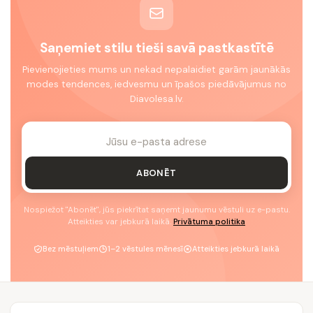
Saņemiet stilu tieši savā pastkastītē
Pievienojieties mums un nekad nepalaidiet garām jaunākās
modes tendences, iedvesmu un īpašos piedāvājumus no
Diavolesa.lv.
ABONĒT
Nospiežot "Abonēt", jūs piekrītat saņemt jaunumu vēstuli uz e-pastu.
Atteikties var jebkurā laikā.
Privātuma politika
Bez mēstuļiem
1–2 vēstules mēnesī
Atteikties jebkurā laikā