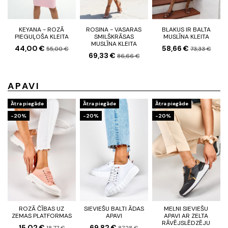
KEYANA - ROZĀ
ROSINA - VASARAS
BLAKUS IR BALTA
PIEGUĻOŠA KLEITA
SMILŠKRĀSAS
MUSLĪNA KLEITA
MUSLĪNA KLEITA
44,00 €
58,66 €
55,00 €
73,33 €
69,33 €
86,66 €
APAVI
Ātra piegāde
Ātra piegāde
Ātra piegāde
-20%
-20%
-20%
ROZĀ ČĪBAS UZ
SIEVIEŠU BALTI ĀDAS
MELNI SIEVIEŠU
ZEMAS PLATFORMAS
APAVI
APAVI AR ZELTA
RĀVĒJSLĒDZĒJU
15,02 €
69,82 €
18,77 €
87,28 €