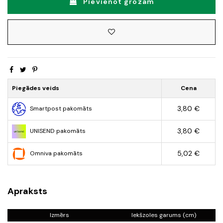
Pievienot grozam
Piegādes veids
Cena
3,80 €
Smartpost pakomāts
3,80 €
UNISEND pakomāts
5,02 €
Omniva pakomāts
Apraksts
Izmērs
Iekšzoles garums (cm)