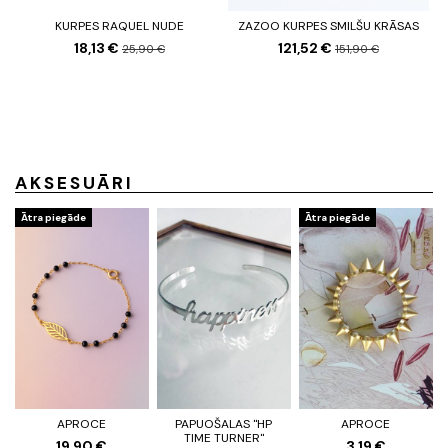
KURPES RAQUEL NUDE
ZAZOO KURPES SMILŠU KRĀSAS
18,13 €
121,52 €
25,90 €
151,90 €
AKSESUĀRI
Ātra piegāde
Ātra piegāde
APROCE
PAPUOŠALAS "HP
APROCE
TIME TURNER"
19,90 €
3,19 €