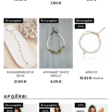
7,80 €
Ātra piegāde
Ātra piegāde
Ātra piegāde
-20%
ROKASSPRĀDZE IR
APYRANKĖ "WHITE
APROCE
ZELTA
SPELLS"
15,92 €
19,90 €
21,90 €
4,05 €
APĢĒRBI
Ātra piegāde
Ātra piegāde
-20%
-20%
-20%
Jauns