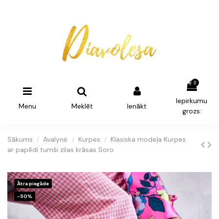
0
Iepirkumu
Menu
Meklēt
Ienākt
grozs:
Sākums
Avalynė
Kurpes
Klasiska modeļa Kurpes
ar papēdi tumši zilas krāsas Soro
Ātra piegāde
-50%