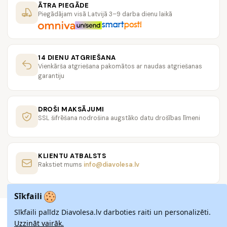
ĀTRA PIEGĀDE
Piegādājam visā Latvijā 3–9 darba dienu laikā
14 DIENU ATGRIEŠANA
Vienkārša atgriešana pakomātos ar naudas atgriešanas
garantiju
DROŠI MAKSĀJUMI
SSL šifrēšana nodrošina augstāko datu drošības līmeni
KLIENTU ATBALSTS
Rakstiet mums
info@diavolesa.lv
Sīkfaili
Sīkfaili palīdz Diavolesa.lv darboties raiti un personalizēti.
Uzzināt vairāk.