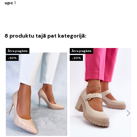
upc
1
8 produktu tajā pat kategorijā:
Ātra piegāde
Ātra piegāde
-30%
-20%